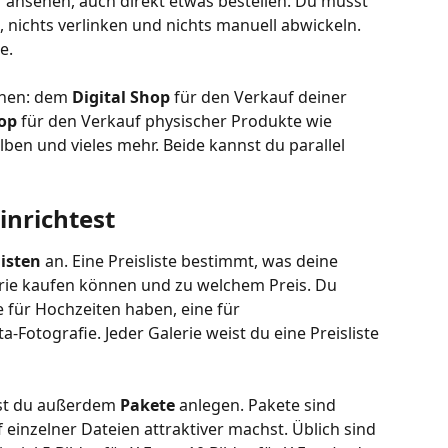
er ansehen, auch direkt etwas bestellen. Du musst 
 nichts verlinken und nichts manuell abwickeln. 
e.
hen: dem 
Digital Shop
 für den Verkauf deiner 
hop
 für den Verkauf physischer Produkte wie 
lben und vieles mehr. Beide kannst du parallel 
inrichtest
listen
 an. Eine Preisliste bestimmt, was deine 
rie kaufen können und zu welchem Preis. Du 
e für Hochzeiten haben, eine für 
a-Fotografie. Jeder Galerie weist du eine Preisliste 
st du außerdem 
Pakete
 anlegen. Pakete sind 
einzelner Dateien attraktiver machst. Üblich sind 