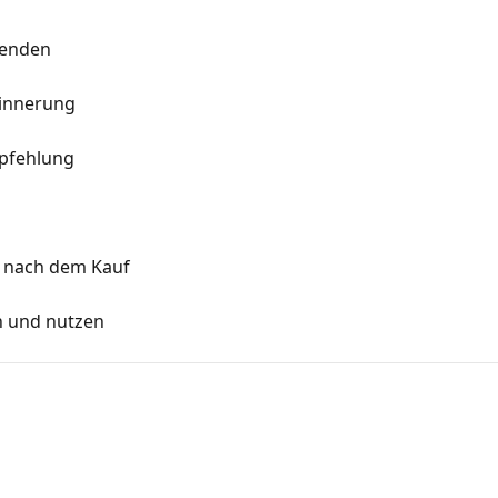
senden
innerung
pfehlung
 nach dem Kauf
n und nutzen