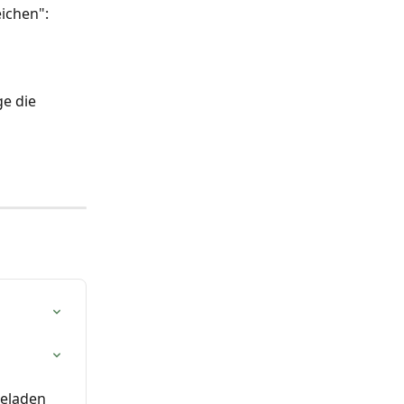
ichen":
e die 
geladen 